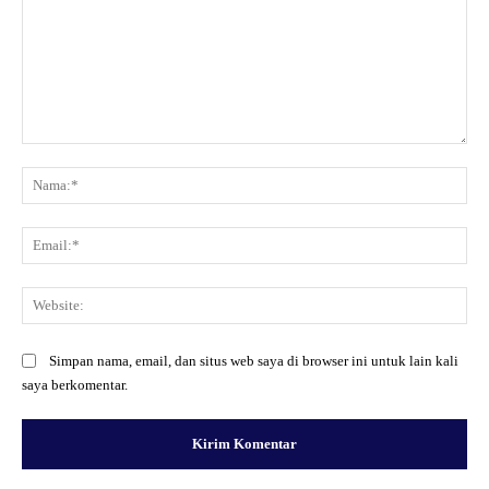
Komentar:
Na
Ema
Web
Simpan nama, email, dan situs web saya di browser ini untuk lain kali
saya berkomentar.