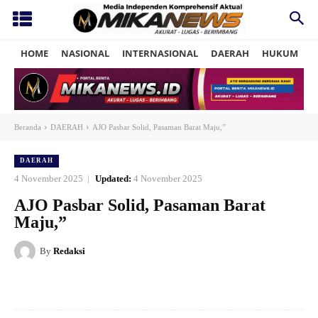
HOME
NASIONAL
INTERNASIONAL
DAERAH
HUKUM
P
Beranda
DAERAH
AJO Pasbar Solid, Pasaman Barat Maju,”
DAERAH
4 November 2025
Updated:
4 November 2025
AJO Pasbar Solid, Pasaman Barat
Maju,”
By
Redaksi