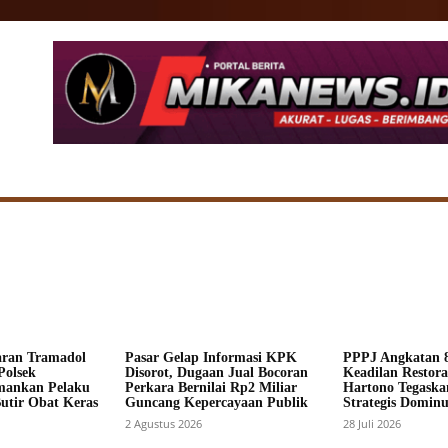
SIONAL
DAERAH
HUKUM
POLITIK
ADV
aran Tramadol
Pasar Gelap Informasi KPK
PPPJ Angkatan 8
Polsek
Disorot, Dugaan Jual Bocoran
Keadilan Restorat
mankan Pelaku
Perkara Bernilai Rp2 Miliar
Hartono Tegaska
Butir Obat Keras
Guncang Kepercayaan Publik
Strategis Dominus
2 Agustus 2026
28 Juli 2026