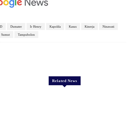
RD
Dumater
Ir Henry
Kapolda
Kasus
Kinerja
Ninawati
Sumut
Tampubolon
X
Pinterest
WhatsApp
Related News