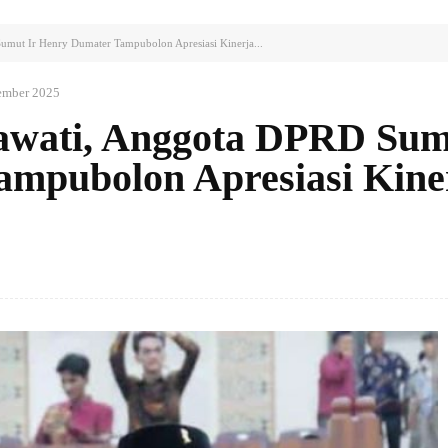
mut Ir Henry Dumater Tampubolon Apresiasi Kinerja...
ember 2025
awati, Anggota DPRD Sum
mpubolon Apresiasi Kine