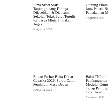
Lima Siswi SMP
Gunung Pirami
Tanjungpinang Diduga
Jam, Polsek B
Dilecehkan & Diancam,
Pemakaman 
Sekolah Tolak Surat Tertulis:
8 Agustus 2026
Keluarga Minta Tindakan
Tegas
8 Agustus 2026
Bupati Pasbar Buka Diklat
Bakti TNI unt
Capaska 2026, Soroti Calon
Pembangunan 
Pemimpin Masa Depan
Modular Gunun
Tahap Penting,
8 Agustus 2026
12,2 Persen
8 Agustus 2026