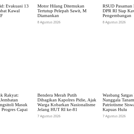
d: Evakuasi 13
Motor Hilang Ditemukan
RSUD Pasaman B
abat Kawal
Tertutup Pelepah Sawit, M
DPR RI Siap Ka
MF
Diamankan
Pengembangan
8 Agustus 2026
8 Agustus 2026
uk Rakyat:
Bendera Merah Putih
Wasbang Satgas
Jembatan
Dibagikan Kapolres Pidie, Ajak
Nanggala Tana
gsitoli Masuk
Warga Kobarkan Nasionalisme
Patriotisme Sisw
 Progres Capai
Jelang HUT RI ke-81
Kapuas Hulu
7 Agustus 2026
7 Agustus 2026