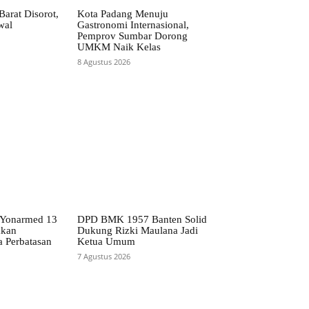
arat Disorot,
Kota Padang Menuju
wal
Gastronomi Internasional,
Pemprov Sumbar Dorong
UMKM Naik Kelas
8 Agustus 2026
 Yonarmed 13
DPD BMK 1957 Banten Solid
mkan
Dukung Rizki Maulana Jadi
a Perbatasan
Ketua Umum
7 Agustus 2026