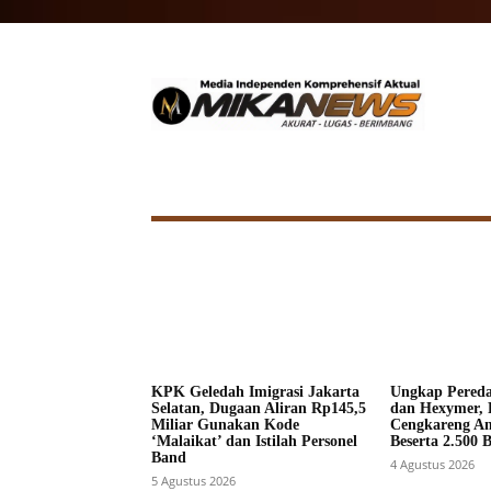
HOME
NASIONAL
INTERNA
KPK Geledah Imigrasi Jakarta
Ungkap Pered
Selatan, Dugaan Aliran Rp145,5
dan Hexymer, 
Miliar Gunakan Kode
Cengkareng A
‘Malaikat’ dan Istilah Personel
Beserta 2.500 
Band
4 Agustus 2026
5 Agustus 2026