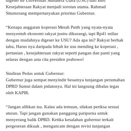
digeser ke Universitas Sumatera Utara (USU) dari Biro
Kesejahteraan Rakyat menjadi sorotan utama. Rahmad
Situmorang mempertanyakan prioritas Gubernur.
“Kenapa anggaran koperasi Merah Putih yang nyata-nyata
menyentuh ekonomi rakyat justru dikurangi, tapi Rp41 miliar
dengan mudahnya digeser ke USU? Ada apa ini? Rakyat berhak
tahu, Harus nya daripada hibah ke usu mending ke koperasi ,
pertanian , kesejahteraan rakyat seperti pangan dan panti yang
selaras dengan asta cita presiden prabowo!
Sindiran Pedas untuk Gubernur:
Gubernur juga sempat menyindir besarnya tunjangan perumahan
DPRD Sumut dalam pidatonya. Hal ini langsung dibalas tegas
oleh KAPIR.
“Jangan alihkan isu. Kalau ada temuan, silakan periksa sesuai
aturan. Tapi jangan gunakan panggung paripurna untuk
menyerang balik DPRD. Ketika kesalahan gubernur terkait
pergeseran dikuak , mengancam dengan revisi tunjangan