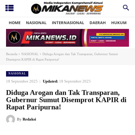
HOME
NASIONAL
INTERNASIONAL
DAERAH
HUKUM
P
Beranda
NASIONAL
Diduga Arogan dan Tak Transparan, Gubernur Sumut
Disemprot KAPIR di Rapat Paripurna!
NASIONAL
18 September 2025
Updated:
18 September 2025
Diduga Arogan dan Tak Transparan,
Gubernur Sumut Disemprot KAPIR di
Rapat Paripurna!
By
Redaksi