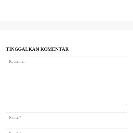
TINGGALKAN KOMENTAR
Komentar:
Na
Ema