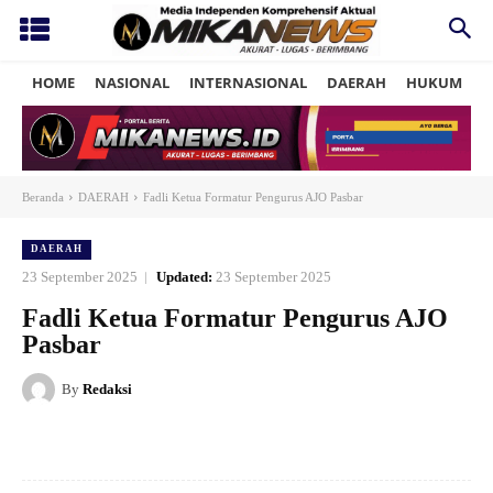
HOME
NASIONAL
INTERNASIONAL
DAERAH
HUKUM
P
Beranda
DAERAH
Fadli Ketua Formatur Pengurus AJO Pasbar
DAERAH
23 September 2025
Updated:
23 September 2025
Fadli Ketua Formatur Pengurus AJO
Pasbar
By
Redaksi