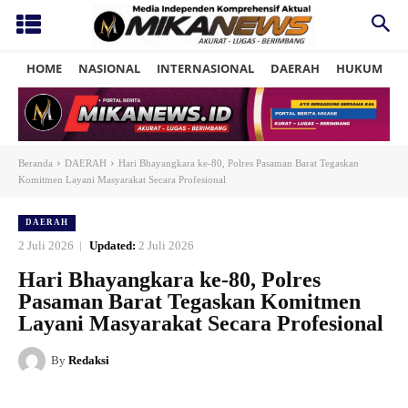
HOME
NASIONAL
INTERNASIONAL
DAERAH
HUKUM
P
Beranda
DAERAH
Hari Bhayangkara ke-80, Polres Pasaman Barat Tegaskan
Komitmen Layani Masyarakat Secara Profesional
DAERAH
2 Juli 2026
Updated:
2 Juli 2026
Hari Bhayangkara ke-80, Polres
Pasaman Barat Tegaskan Komitmen
Layani Masyarakat Secara Profesional
By
Redaksi