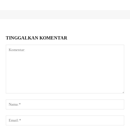
TINGGALKAN KOMENTAR
Komentar:
Na
Ema