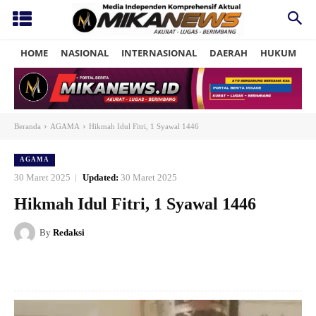
HOME
NASIONAL
INTERNASIONAL
DAERAH
HUKUM
P
Beranda
AGAMA
Hikmah Idul Fitri, 1 Syawal 1446
AGAMA
30 Maret 2025
Updated:
30 Maret 2025
Hikmah Idul Fitri, 1 Syawal 1446
By
Redaksi