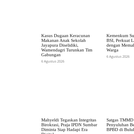
Kasus Dugaan Keracunan
Kemenkum Su
Makanan Anak Sekolah
BSI, Perkuat 
Jayapura Diselidiki,
dengan Memah
Wamendagri Turunkan Tim
Warga
Gabungan
6 Agustus 2026
6 Agustus 2026
Mahyeldi Tegaskan Integritas
Satgas TMMD 
Birokrasi, Praja IPDN Sumbar
Penyuluhan B
Diminta Siap Hadapi Era
BPBD di Bulu