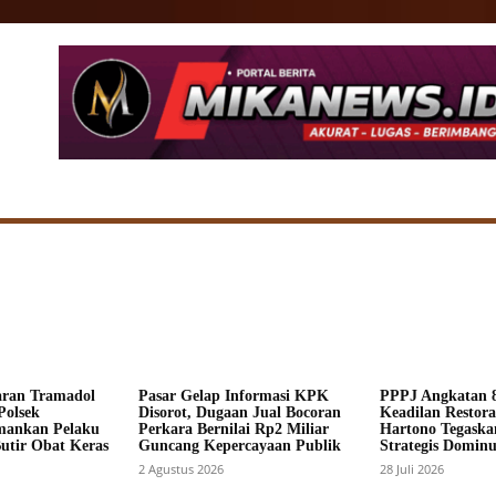
SIONAL
DAERAH
HUKUM
POLITIK
ADV
aran Tramadol
Pasar Gelap Informasi KPK
PPPJ Angkatan 8
Polsek
Disorot, Dugaan Jual Bocoran
Keadilan Restorat
mankan Pelaku
Perkara Bernilai Rp2 Miliar
Hartono Tegaska
Butir Obat Keras
Guncang Kepercayaan Publik
Strategis Dominus
2 Agustus 2026
28 Juli 2026