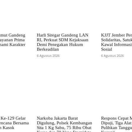
mut Gandeng
Harli Siregar Gandeng LAN
KJJT Jember Per
Layanan Prima
RI, Perkuat SDM Kejaksaan
Solidaritas, Sat
ami Karakter
Demi Penegakan Hukum
Kawal Informasi
Berkeadilan
Sosial
6 Agustus 2026
6 Agustus 2026
Ke-129 Gelar
Narkoba Jakarta Barat
Respons Cepat 
encana Bersama
Digulung, Polsek Kembangan
Dipuji, Tiga Alat
h Kasok
Sita 1 Kg Sabu, 75 Ribu Obat
Pulihkan Tanggul