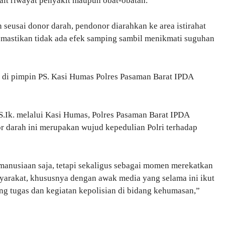
kait riwayat penyakit maupun obat-obatan.
seusai donor darah, pendonor diarahkan ke area istirahat
emastikan tidak ada efek samping sambil menikmati suguhan
t di pimpin PS. Kasi Humas Polres Pasaman Barat IPDA
 S.Ik. melalui Kasi Humas, Polres Pasaman Barat IPDA
 darah ini merupakan wujud kepedulian Polri terhadap
kemanusiaan saja, tetapi sekaligus sebagai momen merekatkan
syarakat, khususnya dengan awak media yang selama ini ikut
g tugas dan kegiatan kepolisian di bidang kehumasan,”