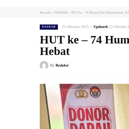
Beranda
DAERAH
HUT ke - 74 Humas Polri Humas Kuat, Pol
22 Oktober 2025
Updated:
22 Oktober 
DAERAH
HUT ke – 74 Huma
Hebat
By
Redaksi