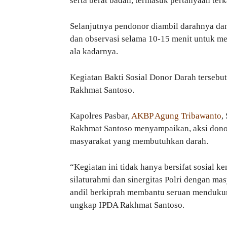
serta berat badan, termasuk pertanyaan ter
Selanjutnya pendonor diambil darahnya dan 
dan observasi selama 10-15 menit untuk m
ala kadarnya.
Kegiatan Bakti Sosial Donor Darah tersebu
Rakhmat Santoso.
Kapolres Pasbar,
AKBP Agung Tribawanto
,
Rakhmat Santoso menyampaikan, aksi donor
masyarakat yang membutuhkan darah.
“Kegiatan ini tidak hanya bersifat sosial 
silaturahmi dan sinergitas Polri dengan ma
andil berkiprah membantu seruan mendukun
ungkap IPDA Rakhmat Santoso.