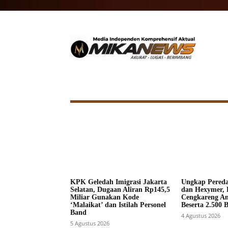
HOME
NASIONAL
INTERNA
KPK Geledah Imigrasi Jakarta
Ungkap Pered
Selatan, Dugaan Aliran Rp145,5
dan Hexymer, 
Miliar Gunakan Kode
Cengkareng A
‘Malaikat’ dan Istilah Personel
Beserta 2.500 
Band
4 Agustus 2026
5 Agustus 2026