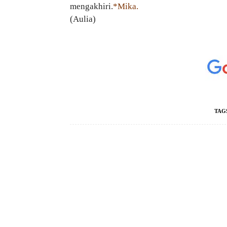
mengakhiri.
*Mika.
(Aulia)
TAG
Facebook
Bagikan