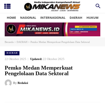
HOME
NASIONAL
INTERNASIONAL
DAERAH
HUKUM
P
Beranda
DAERAH
Pemko Medan Memperkuat Pengelolaan Data Sektoral
DAERAH
22 Oktober 2025
Updated:
22 Oktober 2025
Pemko Medan Memperkuat
Pengelolaan Data Sektoral
By
Redaksi