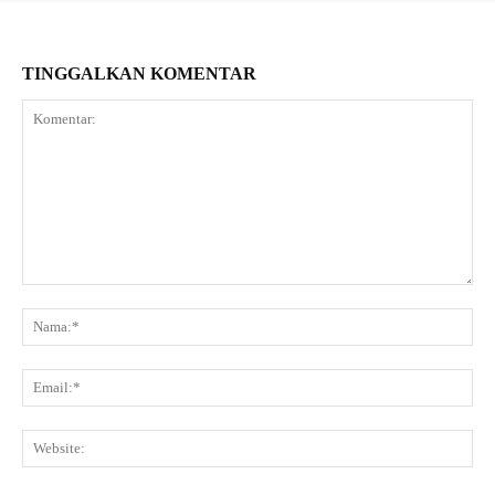
TINGGALKAN KOMENTAR
Komentar:
Na
Ema
Web