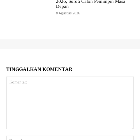
2026, Soroti Calon Pemimpin Masa
Depan
8 Agustus 2026
TINGGALKAN KOMENTAR
Komentar:
Na