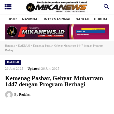
HOME
NASIONAL
INTERNASIONAL
DAERAH
HUKUM
P
Beranda
DAERAH
Kemenag Pasbar, Gebyar Muharram 1447 dengan Program
Berbagi
DAERAH
26 Juni 2025
Updated:
26 Juni 2025
Kemenag Pasbar, Gebyar Muharram
1447 dengan Program Berbagi
By
Redaksi