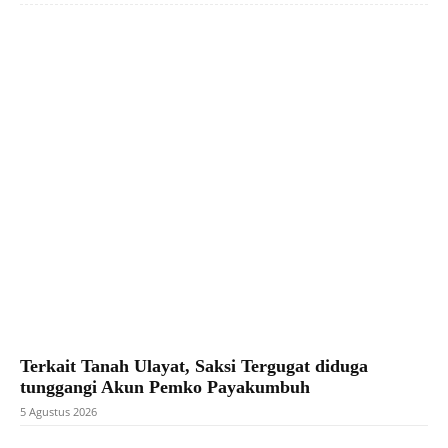
Facebook
X
Pinterest
WhatsApp
Terkait Tanah Ulayat, Saksi Tergugat diduga
tunggangi Akun Pemko Payakumbuh
5 Agustus 2026