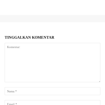
TINGGALKAN KOMENTAR
Komentar:
Na
Ema