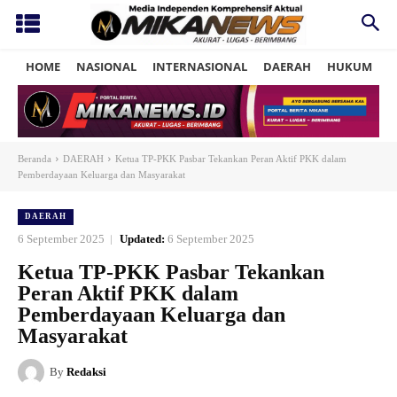
HOME
NASIONAL
INTERNASIONAL
DAERAH
HUKUM
P
Beranda
DAERAH
Ketua TP-PKK Pasbar Tekankan Peran Aktif PKK dalam
Pemberdayaan Keluarga dan Masyarakat
DAERAH
6 September 2025
Updated:
6 September 2025
Ketua TP-PKK Pasbar Tekankan
Peran Aktif PKK dalam
Pemberdayaan Keluarga dan
Masyarakat
By
Redaksi