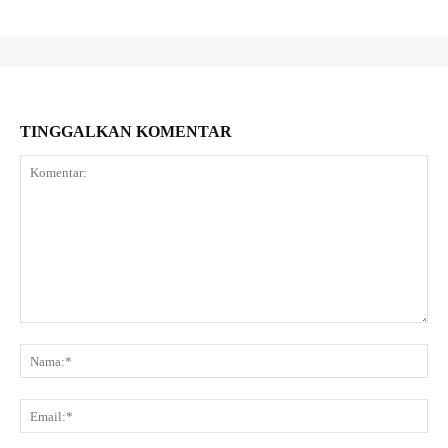
TINGGALKAN KOMENTAR
Komentar:
Na
Ema