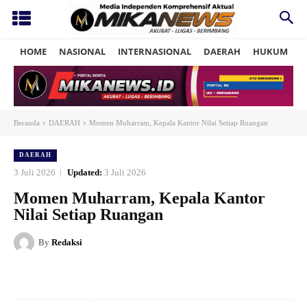
HOME
NASIONAL
INTERNASIONAL
DAERAH
HUKUM
P
Beranda
DAERAH
Momen Muharram, Kepala Kantor Nilai Setiap Ruangan
DAERAH
3 Juli 2026
Updated:
3 Juli 2026
Momen Muharram, Kepala Kantor
Nilai Setiap Ruangan
By
Redaksi