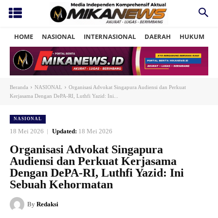
HOME
NASIONAL
INTERNASIONAL
DAERAH
HUKUM
P
Beranda
NASIONAL
Organisasi Advokat Singapura Audiensi dan Perkuat
Kerjasama Dengan DePA-RI, Luthfi Yazid: Ini...
NASIONAL
18 Mei 2026
Updated:
18 Mei 2026
Organisasi Advokat Singapura
Audiensi dan Perkuat Kerjasama
Dengan DePA-RI, Luthfi Yazid: Ini
Sebuah Kehormatan
By
Redaksi