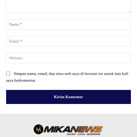
Komentar:
Na
Ema
Web
Simpan nama, email, dan situs web saya di browser ini untuk lain kali
saya berkomentar.