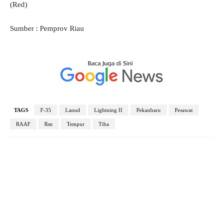
(Red)
Sumber : Pemprov Riau
TAGS
F-35
Lanud
Lightning II
Pekanbaru
Pesawat
RAAF
Rsn
Tempur
Tiba
Facebook
X
Pinterest
WhatsApp