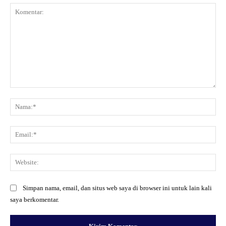
Komentar:
Na
Ema
Web
Simpan nama, email, dan situs web saya di browser ini untuk lain kali
saya berkomentar.