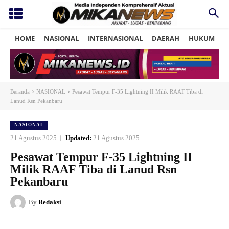
HOME
NASIONAL
INTERNASIONAL
DAERAH
HUKUM
P
Beranda
NASIONAL
Pesawat Tempur F-35 Lightning II Milik RAAF Tiba di
Lanud Rsn Pekanbaru
NASIONAL
21 Agustus 2025
Updated:
21 Agustus 2025
Pesawat Tempur F-35 Lightning II
Milik RAAF Tiba di Lanud Rsn
Pekanbaru
By
Redaksi