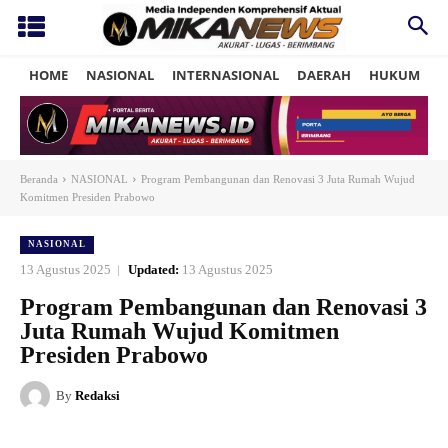
HOME
NASIONAL
INTERNASIONAL
DAERAH
HUKUM
P
Beranda
NASIONAL
Program Pembangunan dan Renovasi 3 Juta Rumah Wujud
Komitmen Presiden Prabowo
NASIONAL
13 Agustus 2025
Updated:
13 Agustus 2025
Program Pembangunan dan Renovasi 3
Juta Rumah Wujud Komitmen
Presiden Prabowo
By
Redaksi