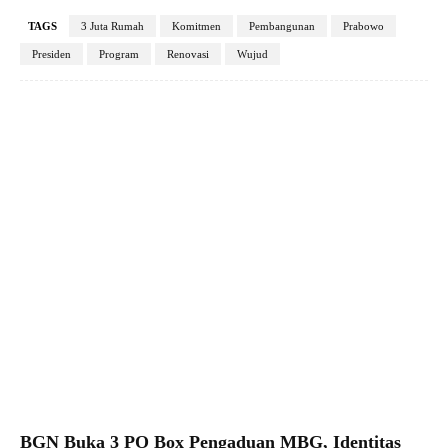
TAGS
3 Juta Rumah
Komitmen
Pembangunan
Prabowo
Presiden
Program
Renovasi
Wujud
Facebook
X
Pinterest
WhatsApp
BGN Buka 3 PO Box Pengaduan MBG, Identitas