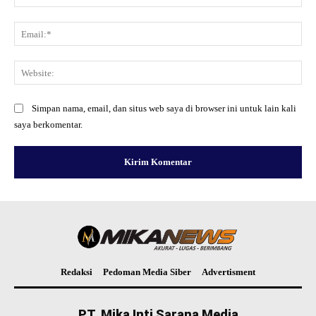
Ema
Web
Simpan nama, email, dan situs web saya di browser ini untuk lain kali
saya berkomentar.
Redaksi
Pedoman Media Siber
Advertisment
PT. Mika Inti Sarana Media