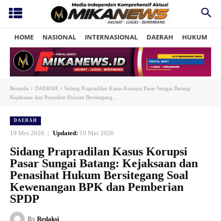
HOME
NASIONAL
INTERNASIONAL
DAERAH
HUKUM
P
Beranda
DAERAH
Sidang Prapradilan Kasus Korupsi Pasar Sungai Batang:
Kejaksaan dan Penasihat Hukum Bersitegang...
DAERAH
19 Mei 2026
Updated:
19 Mei 2026
Sidang Prapradilan Kasus Korupsi
Pasar Sungai Batang: Kejaksaan dan
Penasihat Hukum Bersitegang Soal
Kewenangan BPK dan Pemberian
SPDP
By
Redaksi