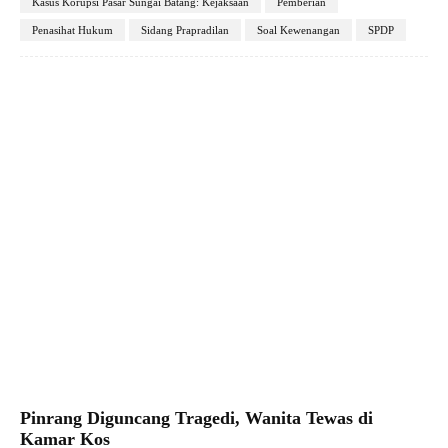
Kasus Korupsi Pasar Sungai Batang: Kejaksaan
Pemberian
Penasihat Hukum
Sidang Prapradilan
Soal Kewenangan
SPDP
Facebook
X
Pinterest
WhatsApp
Pinrang Diguncang Tragedi, Wanita Tewas di
Kamar Kos