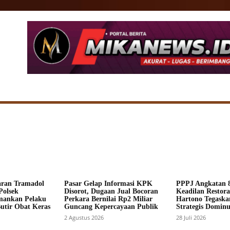
SIONAL
DAERAH
HUKUM
POLITIK
ADV
aran Tramadol
Pasar Gelap Informasi KPK
PPPJ Angkatan 8
Polsek
Disorot, Dugaan Jual Bocoran
Keadilan Restorat
mankan Pelaku
Perkara Bernilai Rp2 Miliar
Hartono Tegaska
Butir Obat Keras
Guncang Kepercayaan Publik
Strategis Dominus
2 Agustus 2026
28 Juli 2026