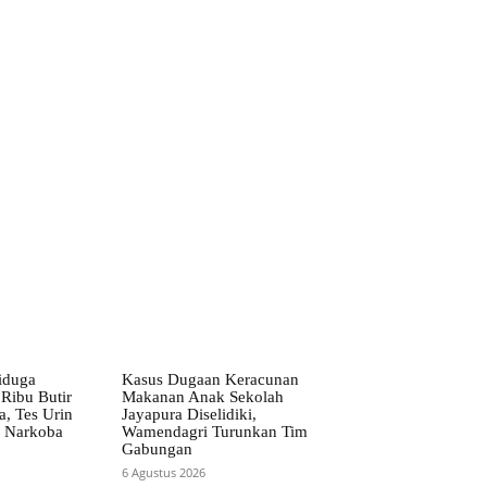
iduga
Kasus Dugaan Keracunan
Ribu Butir
Makanan Anak Sekolah
a, Tes Urin
Jayapura Diselidiki,
is Narkoba
Wamendagri Turunkan Tim
Gabungan
6 Agustus 2026