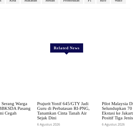
s
Kota
Makanan
Medan
Promosikan
PT
Rico
Wako
X
Pinterest
WhatsApp
Related News
 Serang Warga
Prajurit Yonif 645/GTY Jadi
Pilot Malaysia D
, BBKSDA Pasang
Guru di Perbatasan RI-PNG,
Selundupkan 70 
mi Cegah
Tanamkan Cinta Tanah Air
Ekstasi ke Jakart
Sejak Dini
Positif Tiga Jen
6 Agustus 2026
6 Agustus 2026