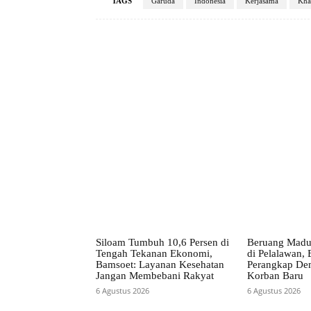
TAGS
Garuda
Indonesia
Kerjasama
Kha
Facebook
Bagikan
Siloam Tumbuh 10,6 Persen di
Beruang Madu
Tengah Tekanan Ekonomi,
di Pelalawan
Bamsoet: Layanan Kesehatan
Perangkap De
Jangan Membebani Rakyat
Korban Baru
6 Agustus 2026
6 Agustus 2026