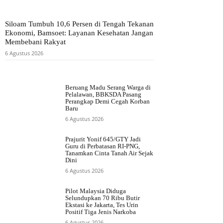
Siloam Tumbuh 10,6 Persen di Tengah Tekanan
Ekonomi, Bamsoet: Layanan Kesehatan Jangan
Membebani Rakyat
6 Agustus 2026
Beruang Madu Serang Warga di
Pelalawan, BBKSDA Pasang
Perangkap Demi Cegah Korban
Baru
6 Agustus 2026
Prajurit Yonif 645/GTY Jadi
Guru di Perbatasan RI-PNG,
Tanamkan Cinta Tanah Air Sejak
Dini
6 Agustus 2026
Pilot Malaysia Diduga
Selundupkan 70 Ribu Butir
Ekstasi ke Jakarta, Tes Urin
Positif Tiga Jenis Narkoba
6 Agustus 2026