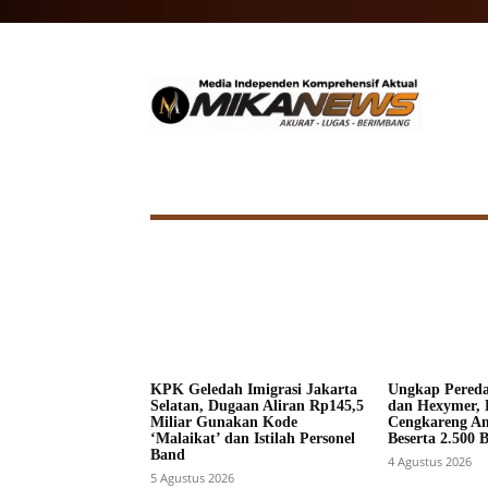
HOME
NASIONAL
INTERNA
KPK Geledah Imigrasi Jakarta
Ungkap Pered
Selatan, Dugaan Aliran Rp145,5
dan Hexymer, 
Miliar Gunakan Kode
Cengkareng A
‘Malaikat’ dan Istilah Personel
Beserta 2.500 
Band
4 Agustus 2026
5 Agustus 2026