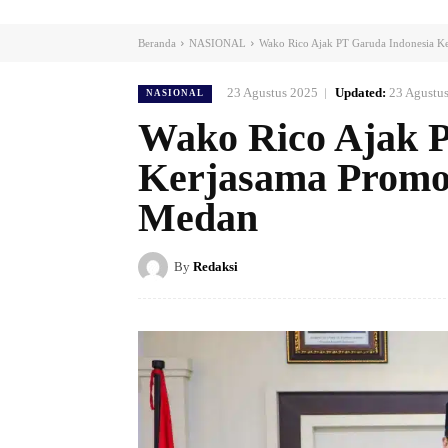
Beranda
NASIONAL
Wako Rico Ajak PT Garuda Indonesia 
23 Agustus 2025
Updated:
23 Agustu
NASIONAL
Wako Rico Ajak 
Kerjasama Promo
Medan
By
Redaksi