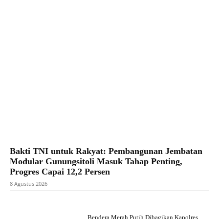
Facebook
X
Pinterest
WhatsApp
Bakti TNI untuk Rakyat: Pembangunan Jembatan
Modular Gunungsitoli Masuk Tahap Penting,
Progres Capai 12,2 Persen
8 Agustus 2026
Bendera Merah Putih Dibagikan Kapolres