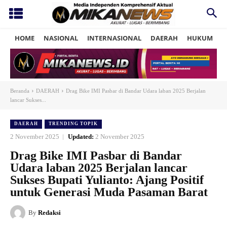
HOME
NASIONAL
INTERNASIONAL
DAERAH
HUKUM
P
Beranda
DAERAH
Drag Bike IMI Pasbar di Bandar Udara laban 2025 Berjalan
lancar Sukses...
DAERAH
TRENDING TOPIK
2 November 2025
Updated:
2 November 2025
Drag Bike IMI Pasbar di Bandar
Udara laban 2025 Berjalan lancar
Sukses Bupati Yulianto: Ajang Positif
untuk Generasi Muda Pasaman Barat
By
Redaksi