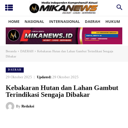
HOME
NASIONAL
INTERNASIONAL
DAERAH
HUKUM
P
Beranda
DAERAH
Kebakaran Hutan dan Lahan Gambut Terindikasi Sengaja
Dibakar
DAERAH
29 Oktober 2025
Updated:
29 Oktober 2025
Kebakaran Hutan dan Lahan Gambut
Terindikasi Sengaja Dibakar
By
Redaksi