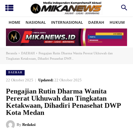
HOME
NASIONAL
INTERNASIONAL
DAERAH
HUKUM
P
Beranda
DAERAH
Pengajian Rutin Dharma Wanita Pererat Ukhuwah dan
Tingkatan Ketakwaan, Dihadiri Penasehat DWP...
DAERAH
22 Oktober 2025
Updated:
22 Oktober 2025
Pengajian Rutin Dharma Wanita
Pererat Ukhuwah dan Tingkatan
Ketakwaan, Dihadiri Penasehat DWP
Kota Medan
By
Redaksi