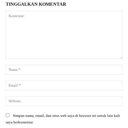
TINGGALKAN KOMENTAR
Komentar:
Na
Ema
Web
Simpan nama, email, dan situs web saya di browser ini untuk lain kali
saya berkomentar.