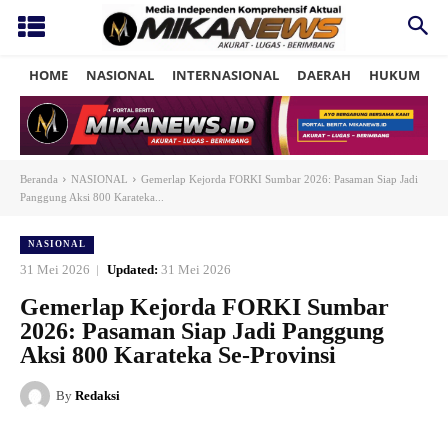
HOME
NASIONAL
INTERNASIONAL
DAERAH
HUKUM
P
Beranda
NASIONAL
Gemerlap Kejorda FORKI Sumbar 2026: Pasaman Siap Jadi
Panggung Aksi 800 Karateka...
NASIONAL
31 Mei 2026
Updated:
31 Mei 2026
Gemerlap Kejorda FORKI Sumbar
2026: Pasaman Siap Jadi Panggung
Aksi 800 Karateka Se-Provinsi
By
Redaksi