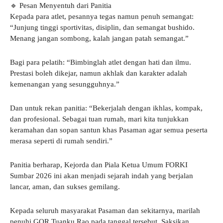
🔹 Pesan Menyentuh dari Panitia
Kepada para atlet, pesannya tegas namun penuh semangat:
“Junjung tinggi sportivitas, disiplin, dan semangat bushido.
Menang jangan sombong, kalah jangan patah semangat.”
Bagi para pelatih: “Bimbinglah atlet dengan hati dan ilmu.
Prestasi boleh dikejar, namun akhlak dan karakter adalah
kemenangan yang sesungguhnya.”
Dan untuk rekan panitia: “Bekerjalah dengan ikhlas, kompak,
dan profesional. Sebagai tuan rumah, mari kita tunjukkan
keramahan dan sopan santun khas Pasaman agar semua peserta
merasa seperti di rumah sendiri.”
Panitia berharap, Kejorda dan Piala Ketua Umum FORKI
Sumbar 2026 ini akan menjadi sejarah indah yang berjalan
lancar, aman, dan sukses gemilang.
Kepada seluruh masyarakat Pasaman dan sekitarnya, marilah
penuhi GOR Tuanku Rao pada tanggal tersebut. Saksikan