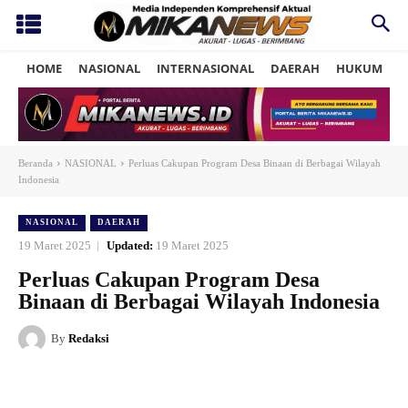
HOME
NASIONAL
INTERNASIONAL
DAERAH
HUKUM
P
Beranda
NASIONAL
Perluas Cakupan Program Desa Binaan di Berbagai Wilayah
Indonesia
NASIONAL
DAERAH
19 Maret 2025
Updated:
19 Maret 2025
Perluas Cakupan Program Desa
Binaan di Berbagai Wilayah Indonesia
By
Redaksi