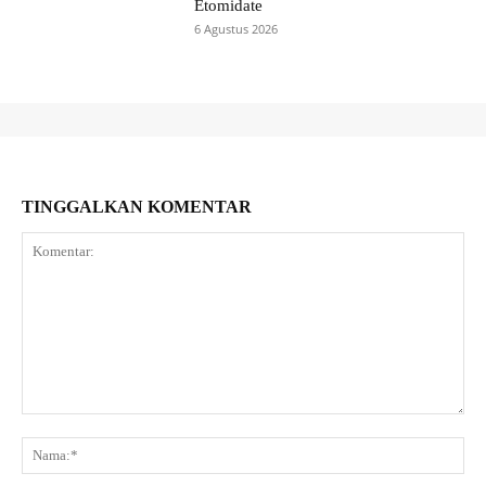
Etomidate
6 Agustus 2026
TINGGALKAN KOMENTAR
Komentar:
Na