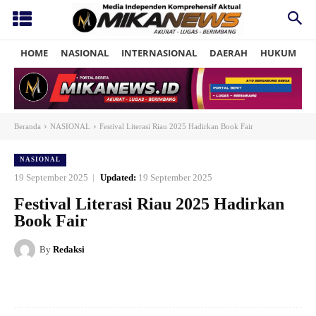
HOME
NASIONAL
INTERNASIONAL
DAERAH
HUKUM
P
Beranda
NASIONAL
Festival Literasi Riau 2025 Hadirkan Book Fair
NASIONAL
19 September 2025
Updated:
19 September 2025
Festival Literasi Riau 2025 Hadirkan
Book Fair
By
Redaksi