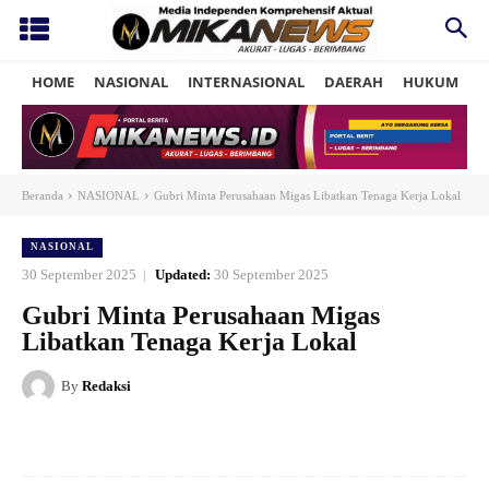
HOME
NASIONAL
INTERNASIONAL
DAERAH
HUKUM
P
Beranda
NASIONAL
Gubri Minta Perusahaan Migas Libatkan Tenaga Kerja Lokal
NASIONAL
30 September 2025
Updated:
30 September 2025
Gubri Minta Perusahaan Migas
Libatkan Tenaga Kerja Lokal
By
Redaksi