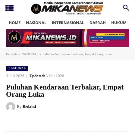
HOME
NASIONAL
INTERNASIONAL
DAERAH
HUKUM
P
Beranda
NASIONAL
Puluhan Kendaraan Terbakar, Empat Orang Luka
NASIONAL
3 Juli 2026
Updated:
3 Juli 2026
Puluhan Kendaraan Terbakar, Empat
Orang Luka
By
Redaksi