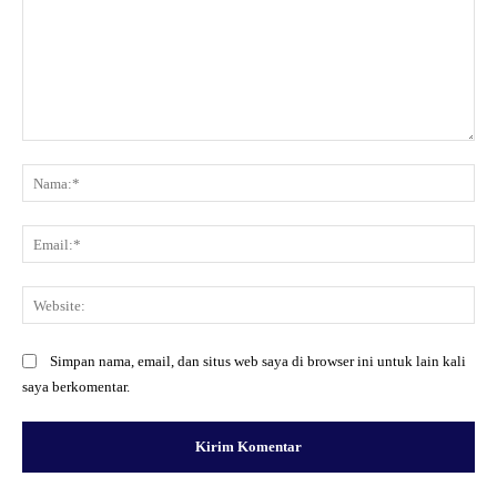
Komentar:
Na
Ema
Web
Simpan nama, email, dan situs web saya di browser ini untuk lain kali
saya berkomentar.