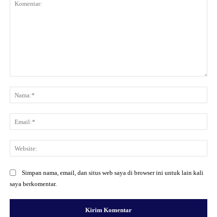
Komentar:
Na
Ema
Web
Simpan nama, email, dan situs web saya di browser ini untuk lain kali
saya berkomentar.