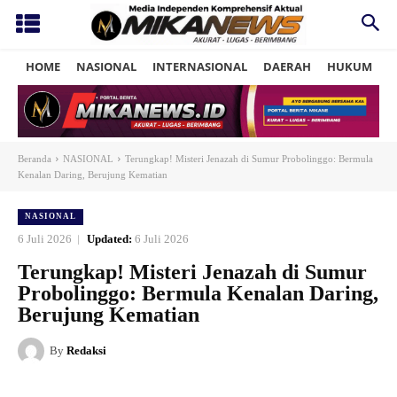
HOME
NASIONAL
INTERNASIONAL
DAERAH
HUKUM
P
Beranda
NASIONAL
Terungkap! Misteri Jenazah di Sumur Probolinggo: Bermula
Kenalan Daring, Berujung Kematian
NASIONAL
6 Juli 2026
Updated:
6 Juli 2026
Terungkap! Misteri Jenazah di Sumur
Probolinggo: Bermula Kenalan Daring,
Berujung Kematian
By
Redaksi