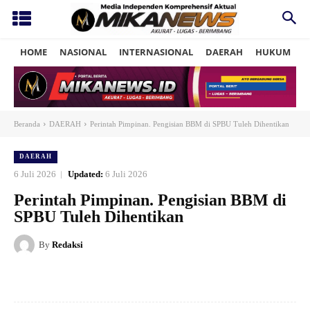
HOME
NASIONAL
INTERNASIONAL
DAERAH
HUKUM
P
Beranda
DAERAH
Perintah Pimpinan. Pengisian BBM di SPBU Tuleh Dihentikan
DAERAH
6 Juli 2026
Updated:
6 Juli 2026
Perintah Pimpinan. Pengisian BBM di
SPBU Tuleh Dihentikan
By
Redaksi