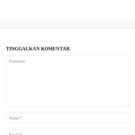
TINGGALKAN KOMENTAR
Komentar:
Na
Ema